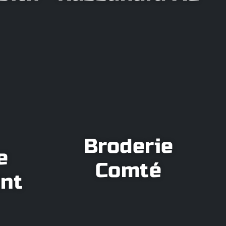
Broderie
e
Comté
int