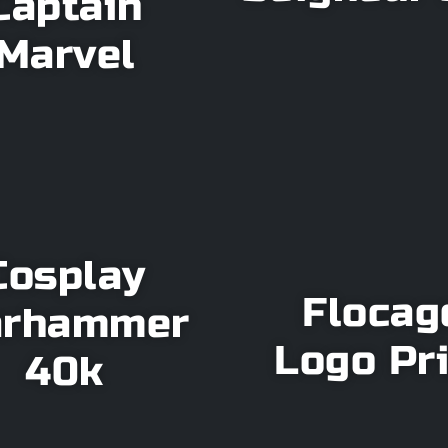
Captain
Marvel
Cosplay
Flocag
rhammer
Logo Pr
40k